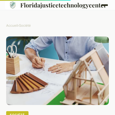
Floridajusticetechnologycenter
Accueil
›
Société
SOCIÉTÉ