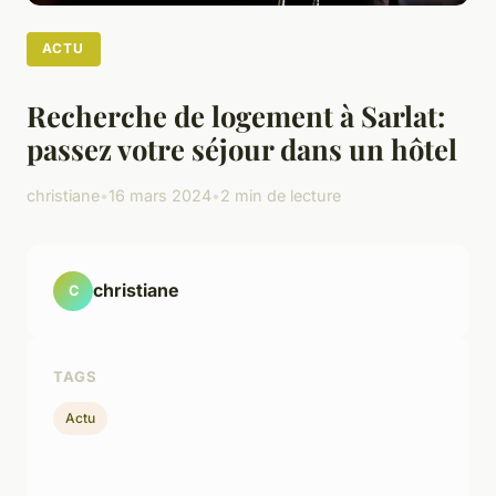
ACTU
Recherche de logement à Sarlat:
passez votre séjour dans un hôtel
christiane
•
16 mars 2024
•
2 min de lecture
christiane
C
TAGS
Actu