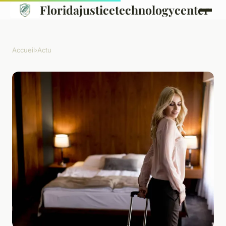
Floridajusticetechnologycenter
Accueil
›
Actu