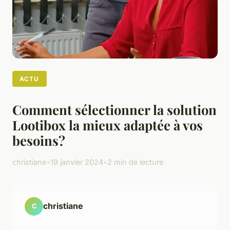
ACTU
Comment sélectionner la solution
Lootibox la mieux adaptée à vos
besoins?
christiane
•
19 janvier 2024
•
2 min de lecture
christiane
C