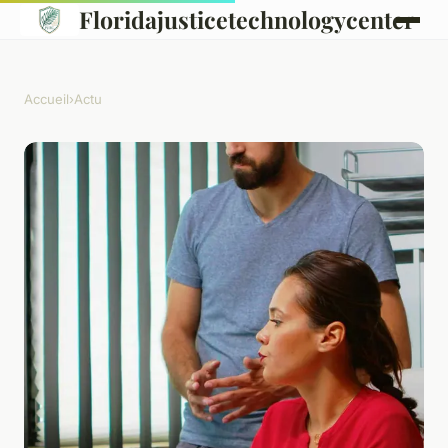
Floridajusticetechnologycenter
Accueil
›
Actu