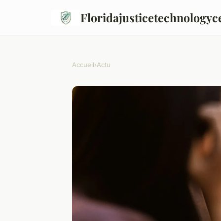
Floridajusticetechnologyc
Accueil
›
Actu