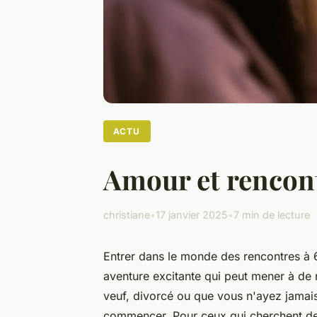
ACTU
Amour et rencontr
christiane
•
17 janvier 2025
•
7 min de lecture
Entrer dans le monde des rencontres à 6
aventure excitante qui peut mener à de 
veuf, divorcé ou que vous n'ayez jamais 
commencer. Pour ceux qui cherchent de