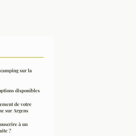
 camping sur la
 options disponibles
nement de votre
ne sur Argens
ouscrire à un
aite ?