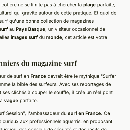
 côtière ne se limite pas à chercher la
plage
parfaite,
lturel qui gravite autour de cette pratique. Et quoi de
 surf qu'une bonne collection de magazines
surf
au
Pays Basque
, un visiteur occasionnel de
elles
images surf
du
monde
, cet article est votre
onniers du magazine surf
eur de surf en
France
devrait être le mythique "Surfer
mme la bible des surfeurs. Avec ses reportages de
es clichés à couper le souffle, il crée un réel pont
la
vague
parfaite.
Surf Session", l'ambassadeur du
surf en France
. Ce
 curieux aux professionnels aguerris, en proposant
lusives, des conseils de sécurité et des récits de