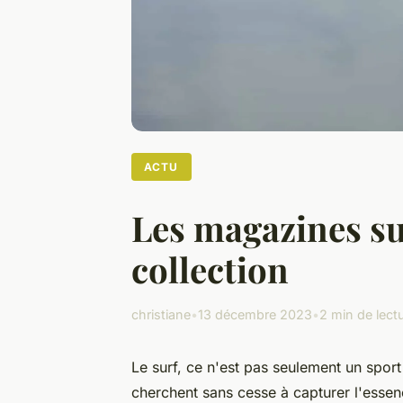
ACTU
Les magazines su
collection
christiane
•
13 décembre 2023
•
2 min de lect
Le surf, ce n'est pas seulement un spor
cherchent sans cesse à capturer l'essen