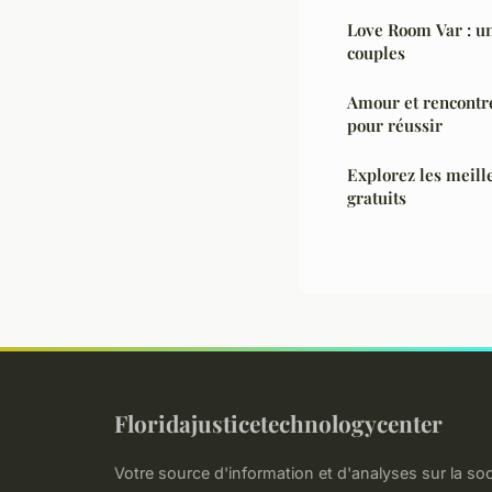
Love Room Var : un
couples
Amour et rencontre
pour réussir
Explorez les meille
gratuits
Floridajusticetechnologycenter
Votre source d'information et d'analyses sur la s