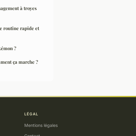
nagement à troyes
 routine rapide et
okémon ?
omment ça marche ?
LÉGAL
Mentions légales
Contact