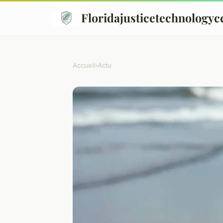
Floridajusticetechnologyc
Accueil
›
Actu