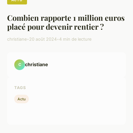
Combien rapporte 1 million euros
placé pour devenir rentier ?
christiane
•
20 août 2024
•
4 min de lecture
christiane
C
TAGS
Actu