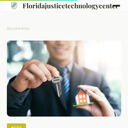
Floridajusticetechnologycenter
Accueil
›
Actu
ACTU