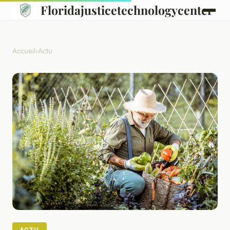
Floridajusticetechnologycenter
Accueil
›
Actu
ACTU