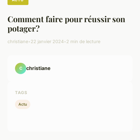
Comment faire pour réussir son
potager?
christiane
•
22 janvier 2024
•
2 min de lecture
christiane
C
TAGS
Actu