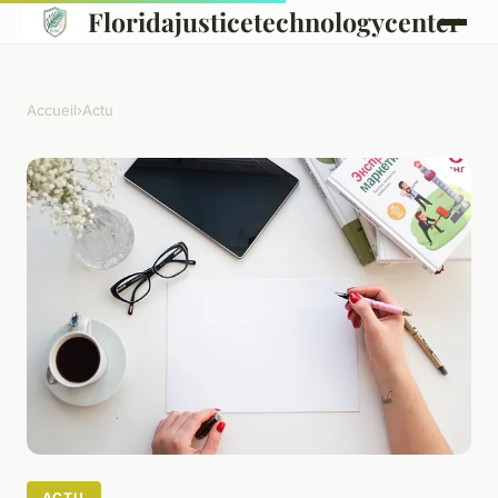
Floridajusticetechnologycenter
Accueil
›
Actu
ACTU