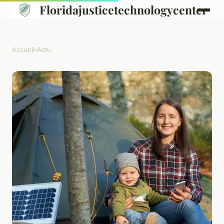
Floridajusticetechnologycenter
Accueil
›
Actu