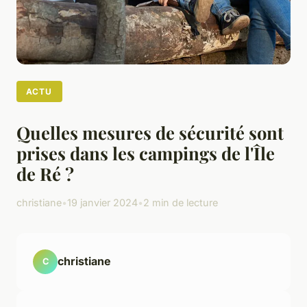
ACTU
Quelles mesures de sécurité sont
prises dans les campings de l'Île
de Ré ?
christiane
•
19 janvier 2024
•
2 min de lecture
christiane
C